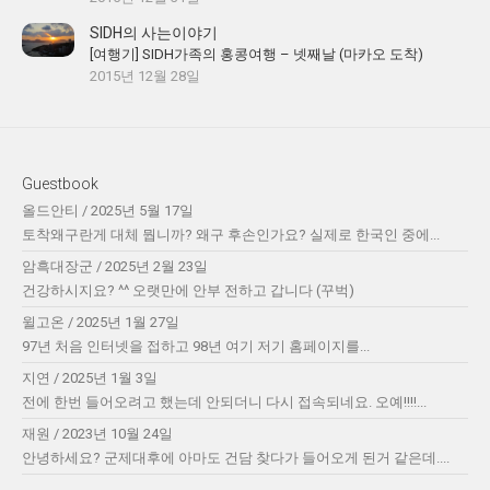
SIDH의 사는이야기
[여행기] SIDH가족의 홍콩여행 – 넷째날 (마카오 도착)
2015년 12월 28일
Guestbook
올드안티
/
2025년 5월 17일
토착왜구란게 대체 뭡니까? 왜구 후손인가요? 실제로 한국인 중에...
암흑대장군
/
2025년 2월 23일
건강하시지요? ^^ 오랫만에 안부 전하고 갑니다 (꾸벅)
윌고온
/
2025년 1월 27일
97년 처음 인터넷을 접하고 98년 여기 저기 홈페이지를...
지연
/
2025년 1월 3일
전에 한번 들어오려고 했는데 안되더니 다시 접속되네요. 오예!!!!...
재원
/
2023년 10월 24일
안녕하세요? 군제대후에 아마도 건담 찾다가 들어오게 된거 같은데....