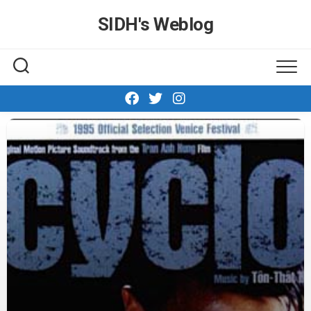
Skip
SIDH′s Weblog
to
content