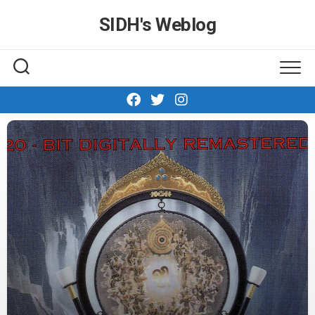
Skip
SIDH′s Weblog
to
content