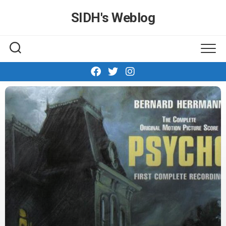
Skip
SIDH′s Weblog
to
content