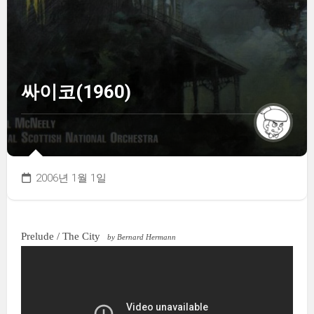
싸이코(1960)
2006년 1월 1일
Prelude / The City
by Bernard Hermann