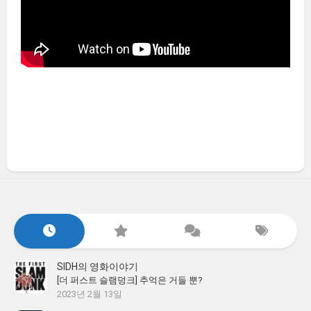
SIDH의 영화이야기
[더 퍼스트 슬램덩크] 추억은 거들 뿐?
2023년 2월 13일