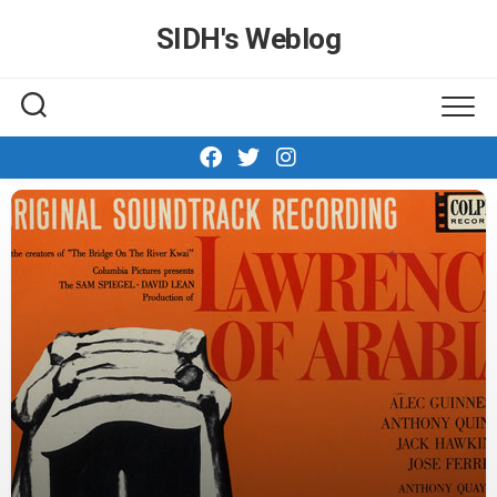
Skip
SIDH′s Weblog
to
content