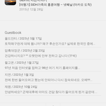
SIDH의 사는이야기
[여행기] SIDH가족의 홍콩여행 – 넷째날 (마카오 도착)
2015년 12월 28일
Guestbook
올드안티
/
2025년 5월 17일
토착왜구란게 대체 뭡니까? 왜구 후손인가요? 실제로 한국인 중에...
암흑대장군
/
2025년 2월 23일
건강하시지요? ^^ 오랫만에 안부 전하고 갑니다 (꾸벅)
윌고온
/
2025년 1월 27일
97년 처음 인터넷을 접하고 98년 여기 저기 홈페이지를...
지연
/
2025년 1월 3일
전에 한번 들어오려고 했는데 안되더니 다시 접속되네요. 오예!!!!...
재원
/
2023년 10월 24일
안녕하세요? 군제대후에 아마도 건담 찾다가 들어오게 된거 같은데....