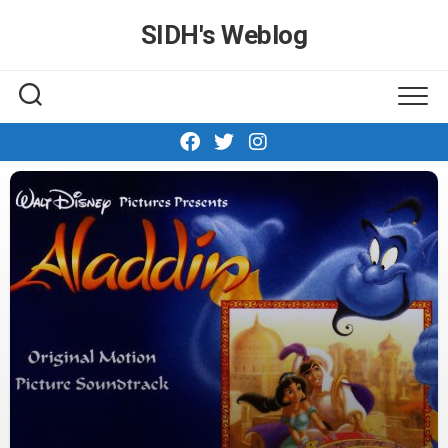
Skip
SIDH′s Weblog
to
content