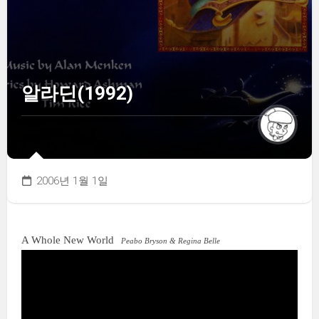
알라딘(1992)
2006년 1월 1일
A Whole New World
Peabo Bryson & Regina Belle