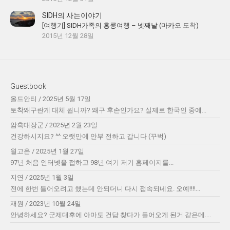
SIDH의 사는이야기
[여행기] SIDH가족의 홍콩여행 – 넷째날 (마카오 도착)
2015년 12월 28일
Guestbook
올드안티
/
2025년 5월 17일
토착왜구란게 대체 뭡니까? 왜구 후손인가요? 실제로 한국인 중에...
암흑대장군
/
2025년 2월 23일
건강하시지요? ^^ 오랫만에 안부 전하고 갑니다 (꾸벅)
윌고온
/
2025년 1월 27일
97년 처음 인터넷을 접하고 98년 여기 저기 홈페이지를...
지연
/
2025년 1월 3일
전에 한번 들어오려고 했는데 안되더니 다시 접속되네요. 오예!!!!...
재원
/
2023년 10월 24일
안녕하세요? 군제대후에 아마도 건담 찾다가 들어오게 된거 같은데....