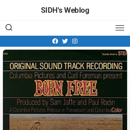
Skip
SIDH′s Weblog
to
content