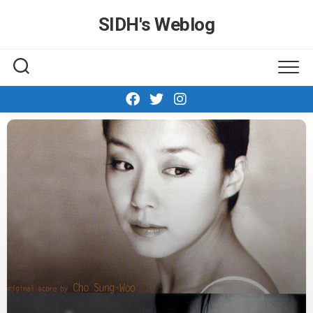
Skip
SIDH′s Weblog
to
content