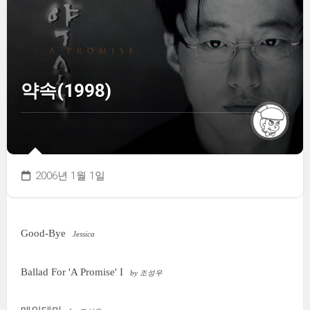
약속(1998)
2006년 1월 1일
Good-Bye
Jessica
Ballad For 'A Promise' I
by 조성우