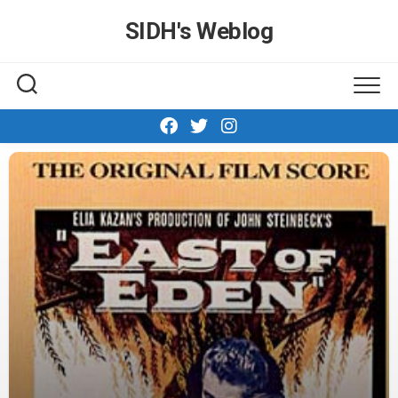
Skip
SIDH′s Weblog
to
content