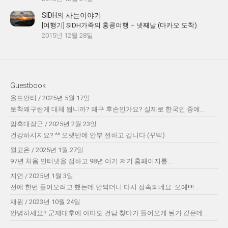
SIDH의 사는이야기
[여행기] SIDH가족의 홍콩여행 – 넷째날 (마카오 도착)
2015년 12월 28일
Guestbook
올드안티
/
2025년 5월 17일
토착왜구란게 대체 뭡니까? 왜구 후손인가요? 실제로 한국인 중에...
암흑대장군
/
2025년 2월 23일
건강하시지요? ^^ 오랫만에 안부 전하고 갑니다 (꾸벅)
윌고온
/
2025년 1월 27일
97년 처음 인터넷을 접하고 98년 여기 저기 홈페이지를...
지연
/
2025년 1월 3일
전에 한번 들어오려고 했는데 안되더니 다시 접속되네요. 오예!!!!...
재원
/
2023년 10월 24일
안녕하세요? 군제대후에 아마도 건담 찾다가 들어오게 된거 같은데....