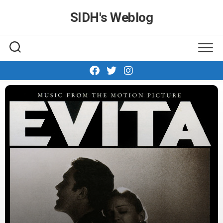
Skip
SIDH′s Weblog
to
content