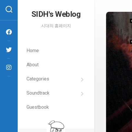
Skip
to
SIDH′s Weblog
content
시대의 홈페이지
Home
About
Categories
SIDH
의
Soundtrack
건
Films
담
이
Guestbook
Artists
야
기
SIDH