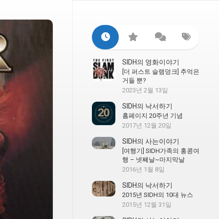
SIDH의 영화이야기
[더 퍼스트 슬램덩크] 추억은
거들 뿐?
2023년 2월 13일
SIDH의 낙서하기
홈페이지 20주년 기념
2017년 12월 20일
SIDH의 사는이야기
[여행기] SIDH가족의 홍콩여
행 – 넷째날~마지막날
2016년 1월 8일
SIDH의 낙서하기
2015년 SIDH의 10대 뉴스
2015년 12월 31일