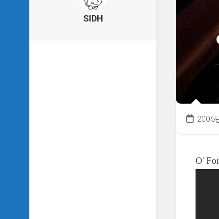
의
건
SIDH
축
물
이
야
기
SIDH
의
낙
서
2006
하
기
SIDH
O' Fo
의
사
는
이
야
기