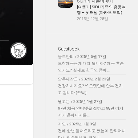
SIDH의 사는이야기
[여행기] SIDH가족의 홍콩여
행 – 넷째날 (마카오 도착)
2015년 12월 28일
Guestbook
올드안티
/
2025년 5월 17일
토착왜구란게 대체 뭡니까? 왜구 후손
인가요? 실제로 한국인 중에...
암흑대장군
/
2025년 2월 23일
건강하시지요? ^^ 오랫만에 안부 전하
고 갑니다 (꾸벅)
윌고온
/
2025년 1월 27일
97년 처음 인터넷을 접하고 98년 여기
저기 홈페이지를...
지연
/
2025년 1월 3일
전에 한번 들어오려고 했는데 안되더니
다시 접속되네요. 오예!!!!...