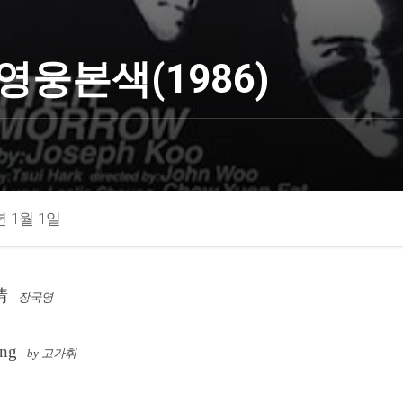
영웅본색(1986)
년 1월 1일
情
장국영
ing
by 고가휘