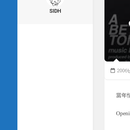
의
건
SIDH
축
물
이
야
기
SIDH
의
낙
서
2006
하
기
SIDH
當年
의
사
는
이
Open
야
기