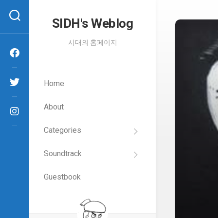
Skip
to
SIDH′s Weblog
content
시대의 홈페이지
Home
About
Categories
SIDH
의
Soundtrack
건
Films
담
이
Guestbook
Artists
야
기
SIDH