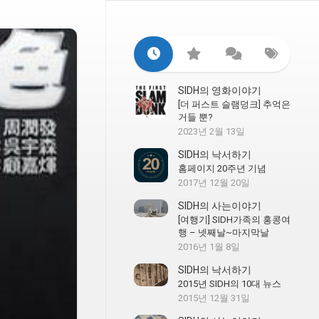
SIDH의 영화이야기
[더 퍼스트 슬램덩크] 추억은
거들 뿐?
2023년 2월 13일
SIDH의 낙서하기
홈페이지 20주년 기념
2017년 12월 20일
SIDH의 사는이야기
[여행기] SIDH가족의 홍콩여
행 – 넷째날~마지막날
2016년 1월 8일
SIDH의 낙서하기
2015년 SIDH의 10대 뉴스
2015년 12월 31일