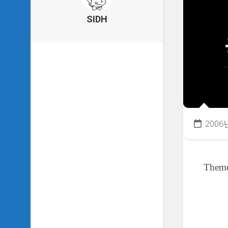
의
건
SIDH
축
물
이
야
기
SIDH
의
낙
서
2006
하
기
SIDH
Theme
의
사
는
이
야
기