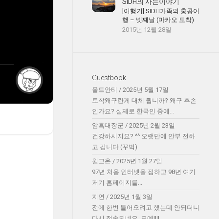
SIDH의 사는이야기
[여행기] SIDH가족의 홍콩여
행 – 넷째날 (마카오 도착)
2015년 12월 28일
Guestbook
올드안티
/
2025년 5월 17일
토착왜구란게 대체 뭡니까? 왜구 후손
인가요? 실제로 한국인 중에...
암흑대장군
/
2025년 2월 23일
건강하시지요? ^^ 오랫만에 안부 전하
고 갑니다 (꾸벅)
윌고온
/
2025년 1월 27일
97년 처음 인터넷을 접하고 98년 여기
저기 홈페이지를...
지연
/
2025년 1월 3일
전에 한번 들어오려고 했는데 안되더니
다시 접속되네요. 오예!!!!...