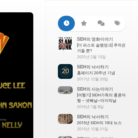
SIDH의 영화이야기
[더 퍼스트 슬램덩크] 추억은
거들 뿐?
2023년 2월 13일
SIDH의 낙서하기
홈페이지 20주년 기념
2017년 12월 20일
SIDH의 사는이야기
[여행기] SIDH가족의 홍콩여
행 – 넷째날~마지막날
2016년 1월 8일
SIDH의 낙서하기
2015년 SIDH의 10대 뉴스
2015년 12월 31일