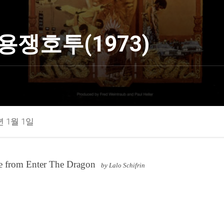
용쟁호투(1973)
년 1월 1일
 from Enter The Dragon
by Lalo Schifrin