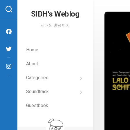
Skip
to
SIDH′s Weblog
content
시대의 홈페이지
Home
About
Categories
SIDH
의
Soundtrack
건
Films
담
이
Guestbook
Artists
야
기
SIDH