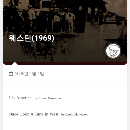
웨스턴(1969)
2006년 1월 1일
Jil's America
by Ennio Morricone
Once Upon A Time In West
by Ennio Morricone