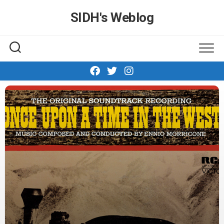
Skip
SIDH′s Weblog
to
content