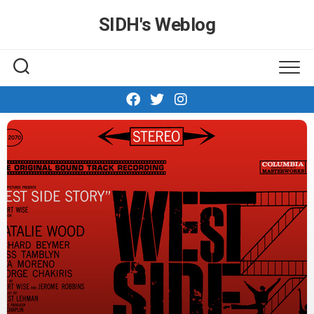
Skip
SIDH′s Weblog
to
content