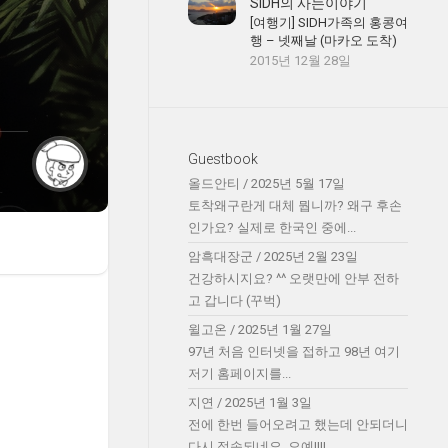
SIDH의 사는이야기
[여행기] SIDH가족의 홍콩여
행 – 넷째날 (마카오 도착)
2015년 12월 28일
Guestbook
올드안티
/
2025년 5월 17일
토착왜구란게 대체 뭡니까? 왜구 후손
인가요? 실제로 한국인 중에...
암흑대장군
/
2025년 2월 23일
건강하시지요? ^^ 오랫만에 안부 전하
고 갑니다 (꾸벅)
윌고온
/
2025년 1월 27일
97년 처음 인터넷을 접하고 98년 여기
저기 홈페이지를...
지연
/
2025년 1월 3일
전에 한번 들어오려고 했는데 안되더니
다시 접속되네요. 오예!!!!...