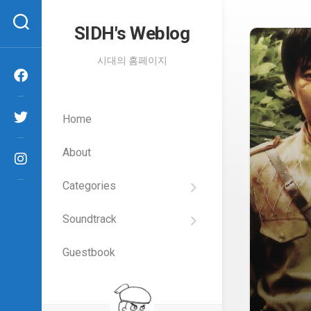
Skip
to
SIDH′s Weblog
content
시대의 홈페이지
Home
About
Categories
SIDH
의
Soundtrack
건
Films
담
이
Guestbook
Artists
야
기
SIDH