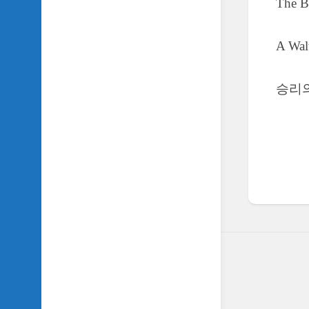
The B
SIDH
의
삼
A Wal
국
지
이
승리
야
기
SIDH
의
영
화
이
야
기
SIDH
의
영
화
음