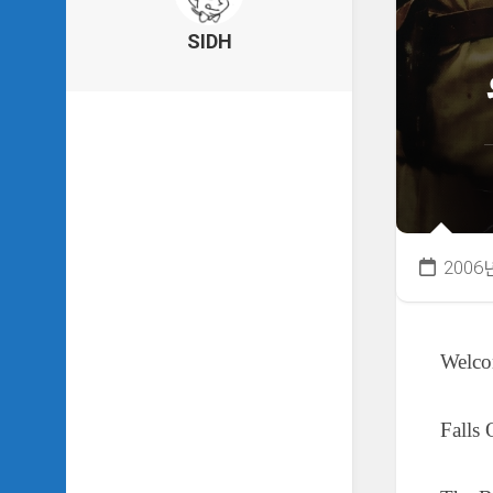
의
건
SIDH
축
물
이
야
기
SIDH
의
낙
서
2006
하
기
SIDH
Welc
의
사
는
이
Falls
야
기