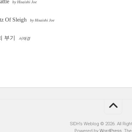
attle
by Hisaishi Joe
tz Of Sleigh
by Hisaishi Joe
의 부기
서재경
SIDH′s Weblog © 2026. All Righ
Powered by
WordPress
. Th