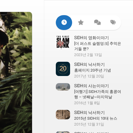
SIDH의 영화이야기
[더 퍼스트 슬램덩크] 추억은
거들 뿐?
2023년 2월 13일
SIDH의 낙서하기
홈페이지 20주년 기념
2017년 12월 20일
SIDH의 사는이야기
[여행기] SIDH가족의 홍콩여
행 – 넷째날~마지막날
2016년 1월 8일
SIDH의 낙서하기
2015년 SIDH의 10대 뉴스
2015년 12월 31일