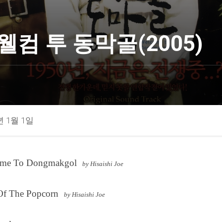
웰컴 투 동막골(2005)
년 1월 1일
ome To Dongmakgol
by Hisaishi Joe
 Of The Popcorn
by Hisaishi Joe