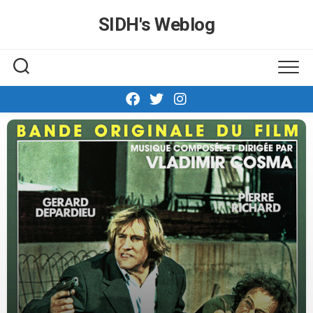
Skip
SIDH′s Weblog
to
content