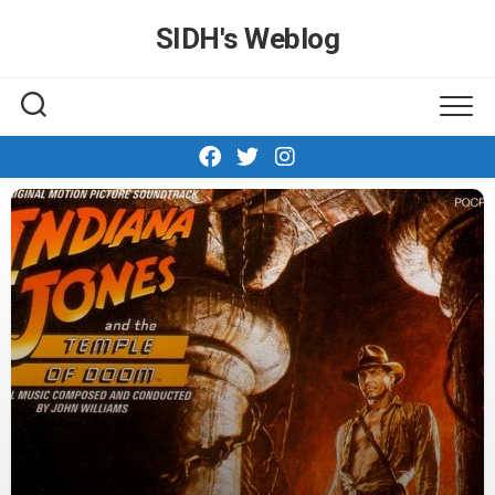
Skip
SIDH′s Weblog
to
content