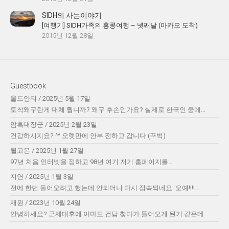
SIDH의 사는이야기
[여행기] SIDH가족의 홍콩여행 – 넷째날 (마카오 도착)
2015년 12월 28일
Guestbook
올드안티
/
2025년 5월 17일
토착왜구란게 대체 뭡니까? 왜구 후손인가요? 실제로 한국인 중에...
암흑대장군
/
2025년 2월 23일
건강하시지요? ^^ 오랫만에 안부 전하고 갑니다 (꾸벅)
윌고온
/
2025년 1월 27일
97년 처음 인터넷을 접하고 98년 여기 저기 홈페이지를...
지연
/
2025년 1월 3일
전에 한번 들어오려고 했는데 안되더니 다시 접속되네요. 오예!!!!...
재원
/
2023년 10월 24일
안녕하세요? 군제대후에 아마도 건담 찾다가 들어오게 된거 같은데....