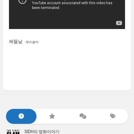
해뜰날
체리필터
SIDH의 영화이야기