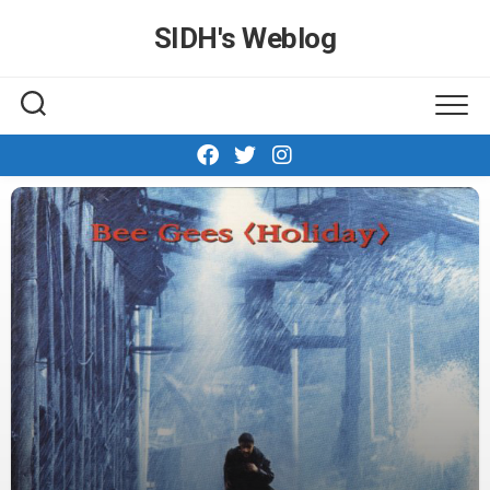
Skip
SIDH′s Weblog
to
content