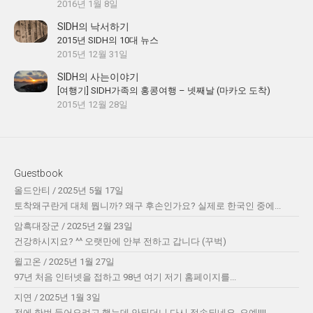
2016년 1월 8일
SIDH의 낙서하기
2015년 SIDH의 10대 뉴스
2015년 12월 31일
SIDH의 사는이야기
[여행기] SIDH가족의 홍콩여행 – 넷째날 (마카오 도착)
2015년 12월 28일
Guestbook
올드안티
/
2025년 5월 17일
토착왜구란게 대체 뭡니까? 왜구 후손인가요? 실제로 한국인 중에...
암흑대장군
/
2025년 2월 23일
건강하시지요? ^^ 오랫만에 안부 전하고 갑니다 (꾸벅)
윌고온
/
2025년 1월 27일
97년 처음 인터넷을 접하고 98년 여기 저기 홈페이지를...
지연
/
2025년 1월 3일
전에 한번 들어오려고 했는데 안되더니 다시 접속되네요. 오예!!!!...