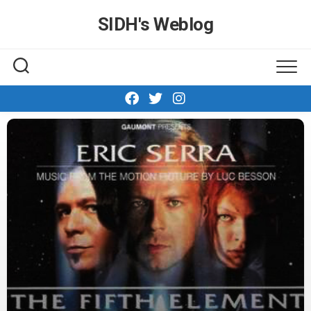
Skip
SIDH′s Weblog
to
content