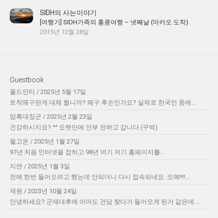
SIDH의 사는이야기
[여행기] SIDH가족의 홍콩여행 – 넷째날 (마카오 도착)
2015년 12월 28일
Guestbook
올드안티
/
2025년 5월 17일
토착왜구란게 대체 뭡니까? 왜구 후손인가요? 실제로 한국인 중에...
암흑대장군
/
2025년 2월 23일
건강하시지요? ^^ 오랫만에 안부 전하고 갑니다 (꾸벅)
윌고온
/
2025년 1월 27일
97년 처음 인터넷을 접하고 98년 여기 저기 홈페이지를...
지연
/
2025년 1월 3일
전에 한번 들어오려고 했는데 안되더니 다시 접속되네요. 오예!!!!...
재원
/
2023년 10월 24일
안녕하세요? 군제대후에 아마도 건담 찾다가 들어오게 된거 같은데....