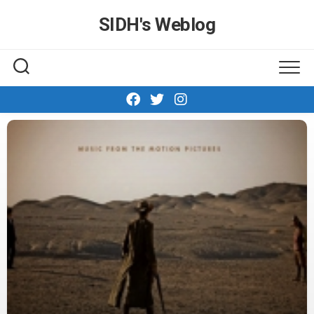
Skip
SIDH′s Weblog
to
content