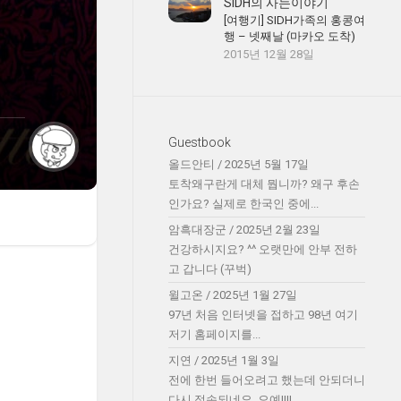
SIDH의 사는이야기
[여행기] SIDH가족의 홍콩여
행 – 넷째날 (마카오 도착)
2015년 12월 28일
Guestbook
올드안티
/
2025년 5월 17일
토착왜구란게 대체 뭡니까? 왜구 후손
인가요? 실제로 한국인 중에...
암흑대장군
/
2025년 2월 23일
건강하시지요? ^^ 오랫만에 안부 전하
고 갑니다 (꾸벅)
윌고온
/
2025년 1월 27일
97년 처음 인터넷을 접하고 98년 여기
저기 홈페이지를...
지연
/
2025년 1월 3일
전에 한번 들어오려고 했는데 안되더니
다시 접속되네요. 오예!!!!...