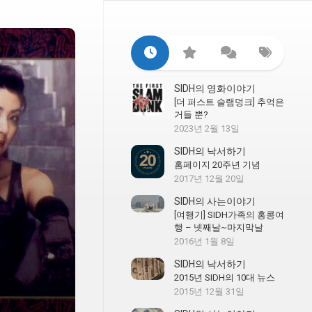
SIDH의 영화이야기
[더 퍼스트 슬램덩크] 추억은
거들 뿐?
2023년 2월 13일
SIDH의 낙서하기
홈페이지 20주년 기념
2017년 12월 20일
SIDH의 사는이야기
[여행기] SIDH가족의 홍콩여
행 – 넷째날~마지막날
2016년 1월 8일
SIDH의 낙서하기
2015년 SIDH의 10대 뉴스
2015년 12월 31일