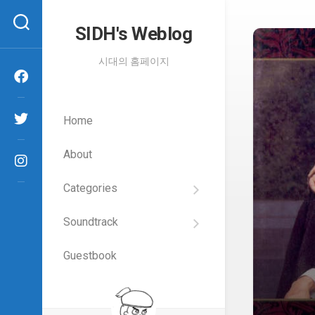
Skip
to
SIDH′s Weblog
content
시대의 홈페이지
Home
About
Categories
SIDH
의
Soundtrack
건
Films
담
이
Guestbook
Artists
야
기
SIDH