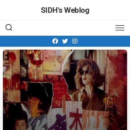
Skip
SIDH′s Weblog
to
content