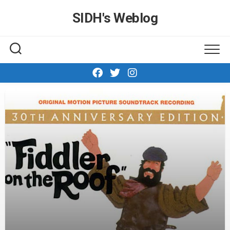
Skip
SIDH′s Weblog
to
content