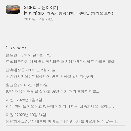
SIDH의 사는이야기
[여행기] SIDH가족의 홍콩여행 – 넷째날 (마카오 도착)
2015년 12월 28일
Guestbook
올드안티
/
2025년 5월 17일
토착왜구란게 대체 뭡니까? 왜구 후손인가요? 실제로 한국인 중에...
암흑대장군
/
2025년 2월 23일
건강하시지요? ^^ 오랫만에 안부 전하고 갑니다 (꾸벅)
윌고온
/
2025년 1월 27일
97년 처음 인터넷을 접하고 98년 여기 저기 홈페이지를...
지연
/
2025년 1월 3일
전에 한번 들어오려고 했는데 안되더니 다시 접속되네요. 오예!!!!...
재원
/
2023년 10월 24일
안녕하세요? 군제대후에 아마도 건담 찾다가 들어오게 된거 같은데....