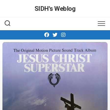
Skip
SIDH′s Weblog
to
content