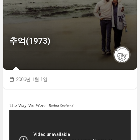
추억(1973)
2006년 1월 1일
The Way We Were
Barbra Streisand