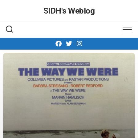
Skip
SIDH′s Weblog
to
content