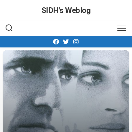
Skip
SIDH′s Weblog
to
content