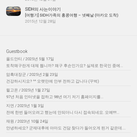
SIDH의 사는이야기
[여행기] SIDH가족의 홍콩여행 – 넷째날 (마카오 도착)
2015년 12월 28일
Guestbook
올드안티
/
2025년 5월 17일
토착왜구란게 대체 뭡니까? 왜구 후손인가요? 실제로 한국인 중에...
암흑대장군
/
2025년 2월 23일
건강하시지요? ^^ 오랫만에 안부 전하고 갑니다 (꾸벅)
윌고온
/
2025년 1월 27일
97년 처음 인터넷을 접하고 98년 여기 저기 홈페이지를...
지연
/
2025년 1월 3일
전에 한번 들어오려고 했는데 안되더니 다시 접속되네요. 오예!!!!...
재원
/
2023년 10월 24일
안녕하세요? 군제대후에 아마도 건담 찾다가 들어오게 된거 같은데....