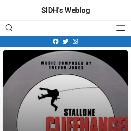
Skip
SIDH′s Weblog
to
content