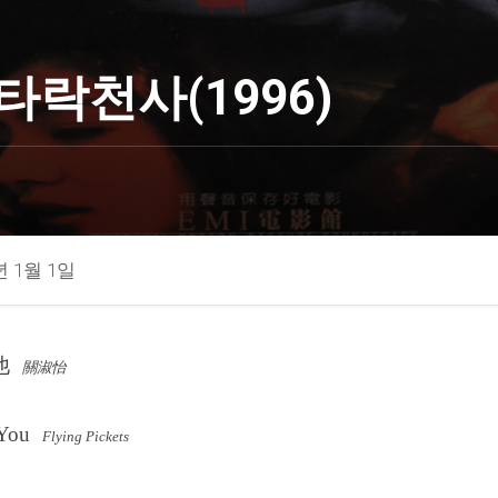
타락천사(1996)
년 1월 1일
他
關淑怡
 You
Flying Pickets