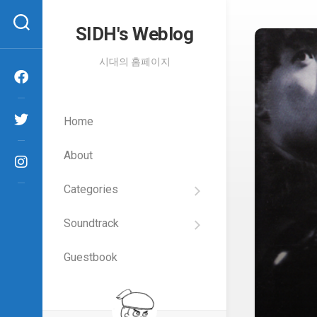
Skip
to
SIDH′s Weblog
content
시대의 홈페이지
Home
About
Categories
SIDH
의
Soundtrack
건
Films
담
이
Guestbook
Artists
야
기
SIDH