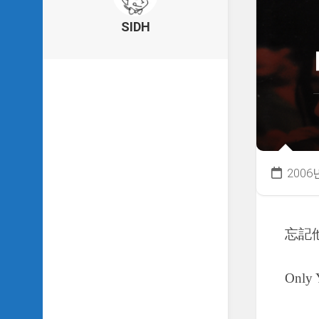
의
건
SIDH
축
물
이
야
기
SIDH
의
낙
서
2006
하
기
SIDH
忘記
의
사
는
이
Only
야
기