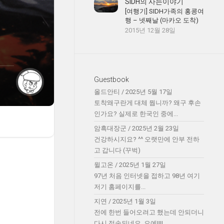
SIDH의 사는이야기
[여행기] SIDH가족의 홍콩여
행 – 넷째날 (마카오 도착)
2015년 12월 28일
Guestbook
올드안티
/
2025년 5월 17일
토착왜구란게 대체 뭡니까? 왜구 후손
인가요? 실제로 한국인 중에...
암흑대장군
/
2025년 2월 23일
건강하시지요? ^^ 오랫만에 안부 전하
고 갑니다 (꾸벅)
윌고온
/
2025년 1월 27일
97년 처음 인터넷을 접하고 98년 여기
저기 홈페이지를...
지연
/
2025년 1월 3일
전에 한번 들어오려고 했는데 안되더니
다시 접속되네요. 오예!!!!...