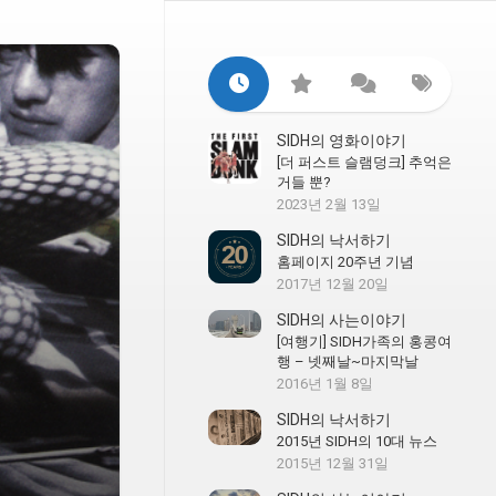
SIDH의 영화이야기
[더 퍼스트 슬램덩크] 추억은
거들 뿐?
2023년 2월 13일
SIDH의 낙서하기
홈페이지 20주년 기념
2017년 12월 20일
SIDH의 사는이야기
[여행기] SIDH가족의 홍콩여
행 – 넷째날~마지막날
2016년 1월 8일
SIDH의 낙서하기
2015년 SIDH의 10대 뉴스
2015년 12월 31일