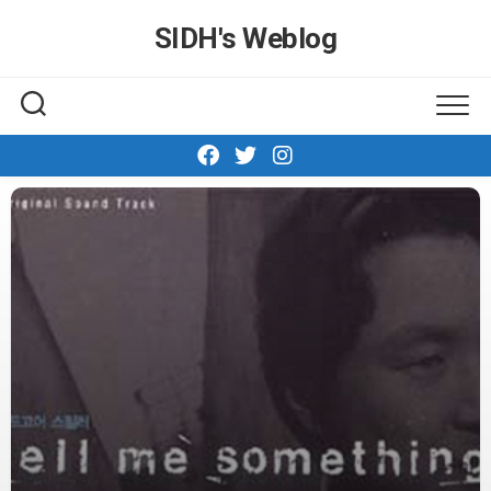
Skip
SIDH′s Weblog
to
content