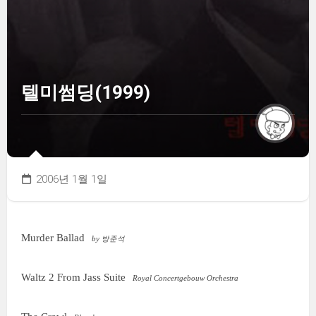
텔미썸딩(1999)
2006년 1월 1일
Murder Ballad
by 방준석
Waltz 2 From Jass Suite
Royal Concertgebouw Orchestra