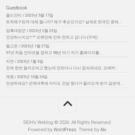
Guestbook
올드안티
/
2025년 5월 17일
토착왜구란게 대체 뭡니까? 왜구 후손인가요? 실제로 한국인 중에...
암흑대장군
/
2025년 2월 23일
건강하시지요? ^^ 오랫만에 안부 전하고 갑니다 (꾸벅)
윌고온
/
2025년 1월 27일
97년 처음 인터넷을 접하고 98년 여기 저기 홈페이지를...
지연
/
2025년 1월 3일
전에 한번 들어오려고 했는데 안되더니 다시 접속되네요. 오예!!!!...
재원
/
2023년 10월 24일
안녕하세요? 군제대후에 아마도 건담 찾다가 들어오게 된거 같은데....
SIDH′s Weblog © 2026. All Rights Reserved.
Powered by
WordPress
. Theme by
Alx
.