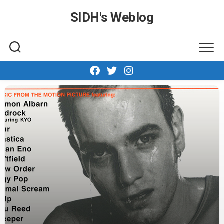
Skip
SIDH′s Weblog
to
content