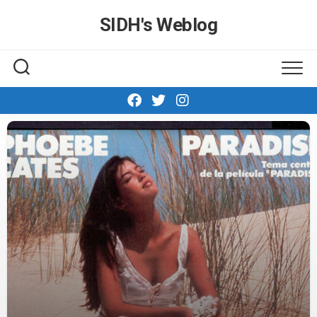
Skip
SIDH′s Weblog
to
content