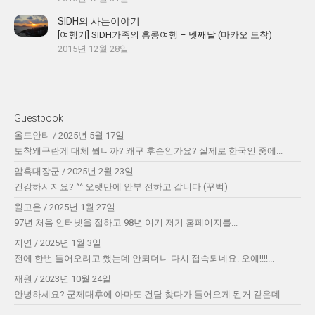
SIDH의 사는이야기
[여행기] SIDH가족의 홍콩여행 – 넷째날 (마카오 도착)
2015년 12월 28일
Guestbook
올드안티
/
2025년 5월 17일
토착왜구란게 대체 뭡니까? 왜구 후손인가요? 실제로 한국인 중에...
암흑대장군
/
2025년 2월 23일
건강하시지요? ^^ 오랫만에 안부 전하고 갑니다 (꾸벅)
윌고온
/
2025년 1월 27일
97년 처음 인터넷을 접하고 98년 여기 저기 홈페이지를...
지연
/
2025년 1월 3일
전에 한번 들어오려고 했는데 안되더니 다시 접속되네요. 오예!!!!...
재원
/
2023년 10월 24일
안녕하세요? 군제대후에 아마도 건담 찾다가 들어오게 된거 같은데....