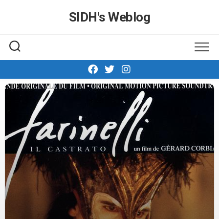
Skip
SIDH′s Weblog
to
content