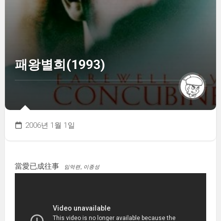
패왕별희(1993)
2006년 1월 1일
當愛已成往事
임억련, 이종성