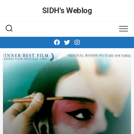
Skip
SIDH′s Weblog
to
content