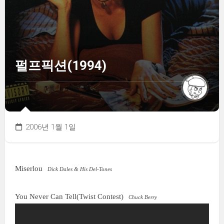
펄프픽션(1994)
2006년 1월 1일
Miserlou
Dick Dales & His Del-Tones
You Never Can Tell(Twist Contest)
Chuck Berry