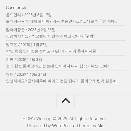
Guestbook
올드안티
/
2025년 5월 17일
토착왜구란게 대체 뭡니까? 왜구 후손인가요? 실제로 한국인 중에...
암흑대장군
/
2025년 2월 23일
건강하시지요? ^^ 오랫만에 안부 전하고 갑니다 (꾸벅)
윌고온
/
2025년 1월 27일
97년 처음 인터넷을 접하고 98년 여기 저기 홈페이지를...
지연
/
2025년 1월 3일
전에 한번 들어오려고 했는데 안되더니 다시 접속되네요. 오예!!!!...
재원
/
2023년 10월 24일
안녕하세요? 군제대후에 아마도 건담 찾다가 들어오게 된거 같은데....
SIDH′s Weblog © 2026. All Rights Reserved.
Powered by
WordPress
. Theme by
Alx
.