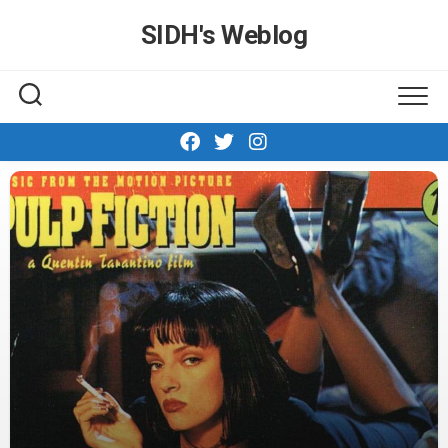
Skip
SIDH′s Weblog
to
content