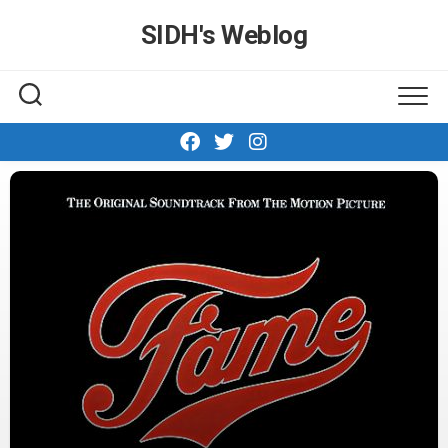
Skip
SIDH′s Weblog
to
content