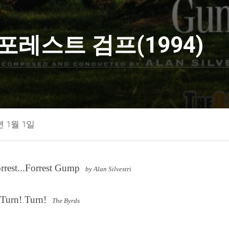
포레스트 검프(1994)
년 1월 1일
orrest...Forrest Gump
by Alan Silvestri
 Turn! Turn!
The Byrds