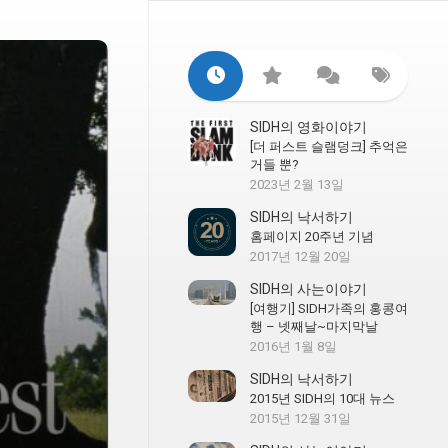
SIDH의 영화이야기
[더 퍼스트 슬램덩크] 추억은
거들 뿐?
2023년 2월 13일
SIDH의 낙서하기
홈페이지 20주년 기념
2017년 12월 20일
SIDH의 사는이야기
[여행기] SIDH가족의 홍콩여
행 – 넷째날~마지막날
2016년 1월 8일
SIDH의 낙서하기
2015년 SIDH의 10대 뉴스
2015년 12월 31일