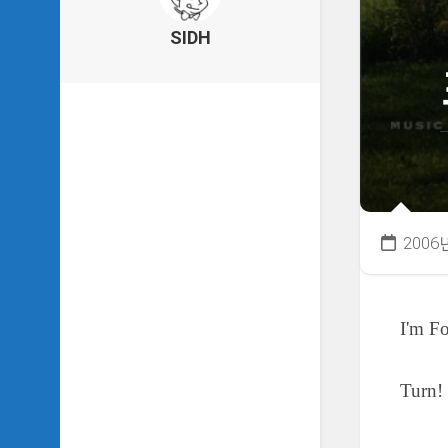
의
건
SIDH
축
물
이
야
기
SIDH
의
낙
서
2006
하
기
SIDH
I'm F
의
사
는
이
Turn!
야
기