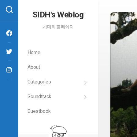
Skip
to
SIDH′s Weblog
content
시대의 홈페이지
Home
About
Categories
SIDH
의
Soundtrack
건
Films
담
이
Guestbook
Artists
야
기
SIDH