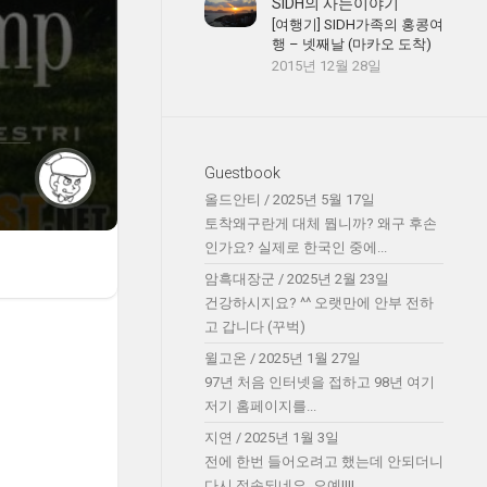
SIDH의 사는이야기
[여행기] SIDH가족의 홍콩여
행 – 넷째날 (마카오 도착)
2015년 12월 28일
Guestbook
올드안티
/
2025년 5월 17일
토착왜구란게 대체 뭡니까? 왜구 후손
인가요? 실제로 한국인 중에...
암흑대장군
/
2025년 2월 23일
건강하시지요? ^^ 오랫만에 안부 전하
고 갑니다 (꾸벅)
윌고온
/
2025년 1월 27일
97년 처음 인터넷을 접하고 98년 여기
저기 홈페이지를...
지연
/
2025년 1월 3일
전에 한번 들어오려고 했는데 안되더니
다시 접속되네요. 오예!!!!...