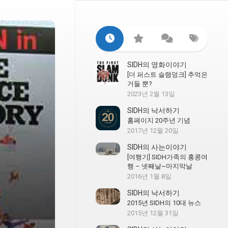
SIDH의 영화이야기
[더 퍼스트 슬램덩크] 추억은
거들 뿐?
2023년 2월 13일
SIDH의 낙서하기
홈페이지 20주년 기념
2017년 12월 20일
SIDH의 사는이야기
[여행기] SIDH가족의 홍콩여
행 – 넷째날~마지막날
2016년 1월 8일
SIDH의 낙서하기
2015년 SIDH의 10대 뉴스
2015년 12월 31일