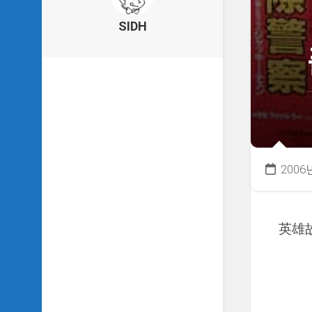
의
건
SIDH
축
물
이
야
기
SIDH
의
낙
서
2006
하
기
SIDH
英雄
의
사
는
이
야
기