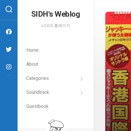
Skip
to
SIDH′s Weblog
content
시대의 홈페이지
Home
About
Categories
SIDH
의
Soundtrack
건
Films
담
이
Guestbook
Artists
야
기
SIDH