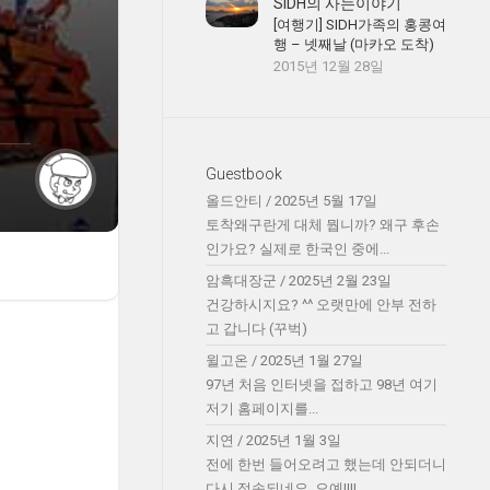
SIDH의 사는이야기
[여행기] SIDH가족의 홍콩여
행 – 넷째날 (마카오 도착)
2015년 12월 28일
Guestbook
올드안티
/
2025년 5월 17일
토착왜구란게 대체 뭡니까? 왜구 후손
인가요? 실제로 한국인 중에...
암흑대장군
/
2025년 2월 23일
건강하시지요? ^^ 오랫만에 안부 전하
고 갑니다 (꾸벅)
윌고온
/
2025년 1월 27일
97년 처음 인터넷을 접하고 98년 여기
저기 홈페이지를...
지연
/
2025년 1월 3일
전에 한번 들어오려고 했는데 안되더니
다시 접속되네요. 오예!!!!...