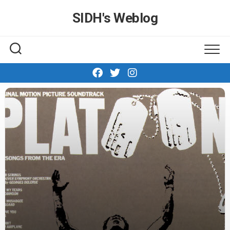
Skip
SIDH′s Weblog
to
content