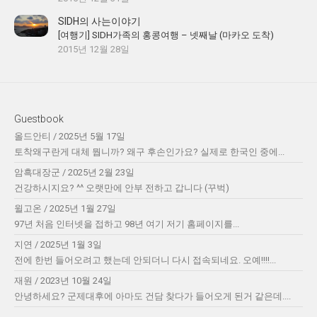
SIDH의 사는이야기
[여행기] SIDH가족의 홍콩여행 – 넷째날 (마카오 도착)
2015년 12월 28일
Guestbook
올드안티
/
2025년 5월 17일
토착왜구란게 대체 뭡니까? 왜구 후손인가요? 실제로 한국인 중에...
암흑대장군
/
2025년 2월 23일
건강하시지요? ^^ 오랫만에 안부 전하고 갑니다 (꾸벅)
윌고온
/
2025년 1월 27일
97년 처음 인터넷을 접하고 98년 여기 저기 홈페이지를...
지연
/
2025년 1월 3일
전에 한번 들어오려고 했는데 안되더니 다시 접속되네요. 오예!!!!...
재원
/
2023년 10월 24일
안녕하세요? 군제대후에 아마도 건담 찾다가 들어오게 된거 같은데....