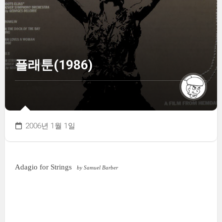
플래툰(1986)
2006년 1월 1일
Adagio for Strings
by Samuel Barber