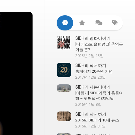
SIDH의 영화이야기
[더 퍼스트 슬램덩크] 추억은
거들 뿐?
2023년 2월 13일
SIDH의 낙서하기
홈페이지 20주년 기념
2017년 12월 20일
SIDH의 사는이야기
[여행기] SIDH가족의 홍콩여
행 – 넷째날~마지막날
2016년 1월 8일
SIDH의 낙서하기
2015년 SIDH의 10대 뉴스
2015년 12월 31일