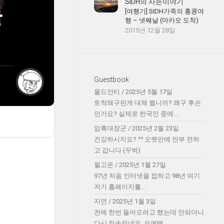
SIDH의 사는이야기
돌
[여행기] SIDH가족의 홍콩여
행 – 넷째날 (마카오 도착)
2015년 12월 28일
Guestbook
올드안티
/
2025년 5월 17일
토착왜구란게 대체 뭡니까? 왜구 후손
인가요? 실제로 한국인 중에...
암흑대장군
/
2025년 2월 23일
건강하시지요? ^^ 오랫만에 안부 전하
고 갑니다 (꾸벅)
윌고온
/
2025년 1월 27일
97년 처음 인터넷을 접하고 98년 여기
저기 홈페이지를...
지연
/
2025년 1월 3일
전에 한번 들어오려고 했는데 안되더니
다시 접속되네요. 오예!!!!...