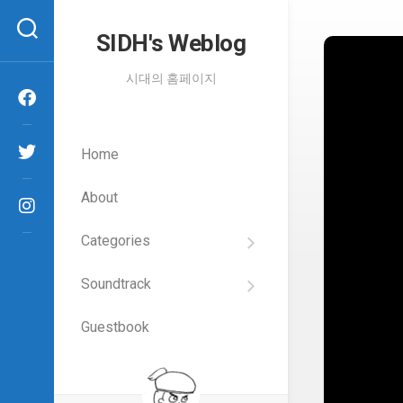
Skip
to
SIDH′s Weblog
content
시대의 홈페이지
Home
About
Categories
SIDH
의
Soundtrack
건
Films
담
이
Guestbook
Artists
야
기
SIDH