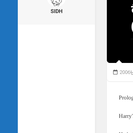
의
건
SIDH
축
물
이
야
기
SIDH
의
낙
서
2006
하
기
SIDH
Prolo
의
사
는
이
Harry
야
기