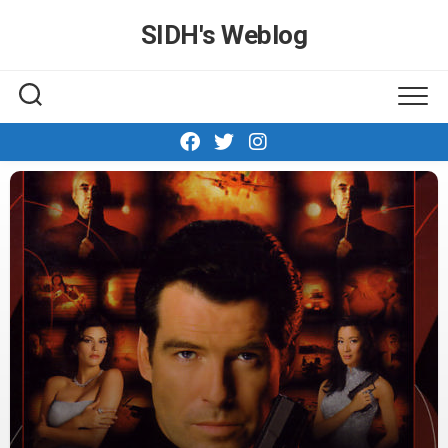
Skip
SIDH′s Weblog
to
content