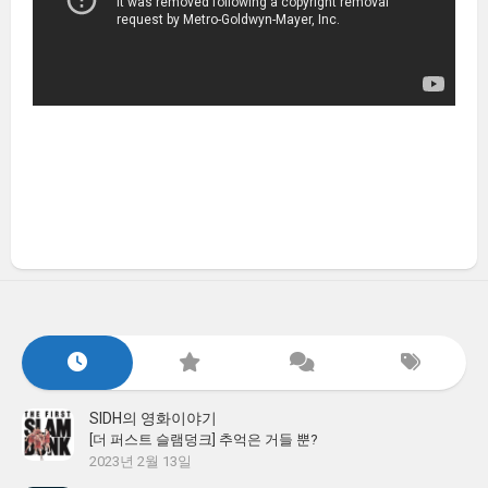
SIDH의 영화이야기
[더 퍼스트 슬램덩크] 추억은 거들 뿐?
2023년 2월 13일