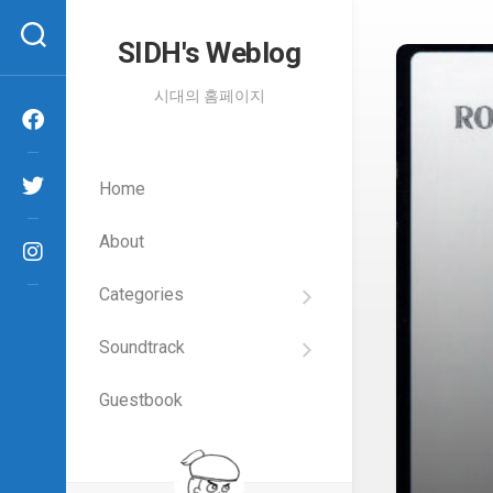
Skip
to
SIDH′s Weblog
content
시대의 홈페이지
Home
About
Categories
SIDH
의
Soundtrack
건
Films
담
이
Guestbook
Artists
야
기
SIDH