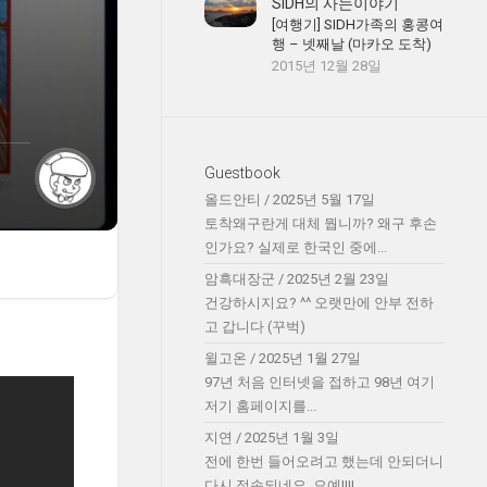
SIDH의 사는이야기
[여행기] SIDH가족의 홍콩여
행 – 넷째날 (마카오 도착)
2015년 12월 28일
Guestbook
올드안티
/
2025년 5월 17일
토착왜구란게 대체 뭡니까? 왜구 후손
인가요? 실제로 한국인 중에...
암흑대장군
/
2025년 2월 23일
건강하시지요? ^^ 오랫만에 안부 전하
고 갑니다 (꾸벅)
윌고온
/
2025년 1월 27일
97년 처음 인터넷을 접하고 98년 여기
저기 홈페이지를...
지연
/
2025년 1월 3일
전에 한번 들어오려고 했는데 안되더니
다시 접속되네요. 오예!!!!...