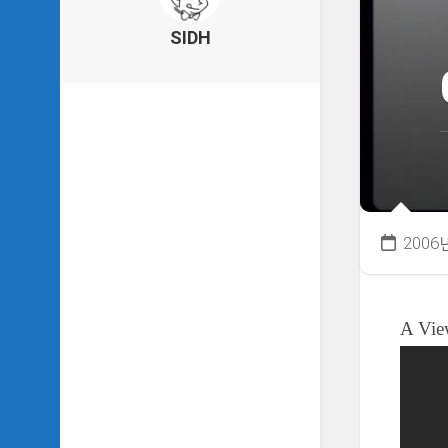
의
건
SIDH
축
물
이
야
기
SIDH
의
낙
서
2006
하
기
SIDH
A Vie
의
사
는
이
야
기