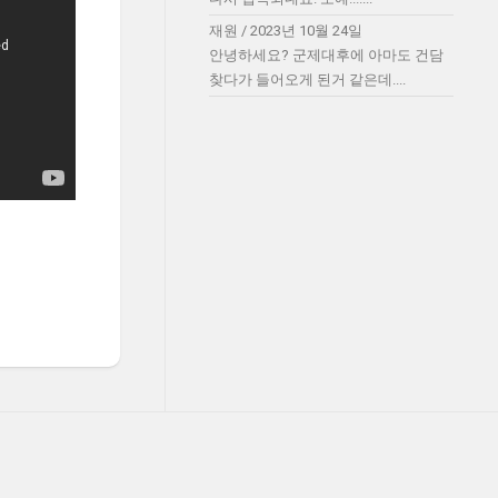
재원
/
2023년 10월 24일
안녕하세요? 군제대후에 아마도 건담
찾다가 들어오게 된거 같은데....