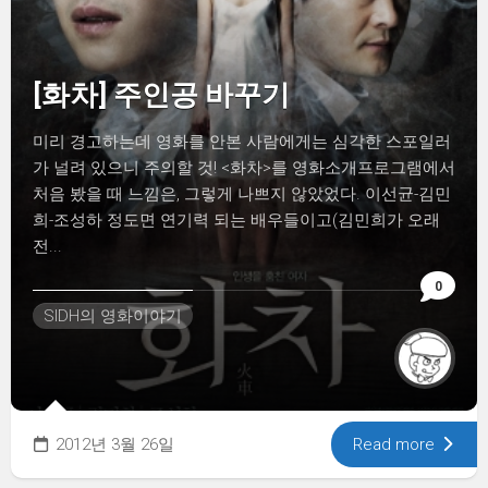
[화차] 주인공 바꾸기
미리 경고하는데 영화를 안본 사람에게는 심각한 스포일러
가 널려 있으니 주의할 것! <화차>를 영화소개프로그램에서
처음 봤을 때 느낌은, 그렇게 나쁘지 않았었다. 이선균-김민
희-조성하 정도면 연기력 되는 배우들이고(김민희가 오래
전...
0
SIDH의 영화이야기
2012년 3월 26일
Read more