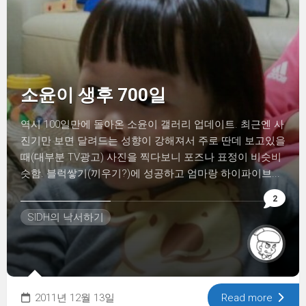
소윤이 생후 700일
역시 100일만에 돌아온 소윤이 갤러리 업데이트. 최근엔 사
진기만 보면 달려드는 성향이 강해져서 주로 딴데 보고있을
때(대부분 TV광고) 사진을 찍다보니 포즈나 표정이 비슷비
슷함. 블럭쌓기(끼우기?)에 성공하고 엄마랑 하이파이브...
2
SIDH의 낙서하기
2011년 12월 13일
Read more