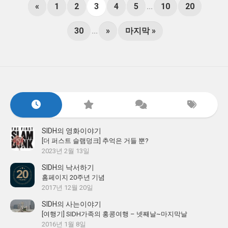
«
1
2
3
4
5
...
10
20
30
...
»
마지막 »
SIDH의 영화이야기
[더 퍼스트 슬램덩크] 추억은 거들 뿐?
2023년 2월 13일
SIDH의 낙서하기
홈페이지 20주년 기념
2017년 12월 20일
SIDH의 사는이야기
[여행기] SIDH가족의 홍콩여행 – 넷째날~마지막날
2016년 1월 8일