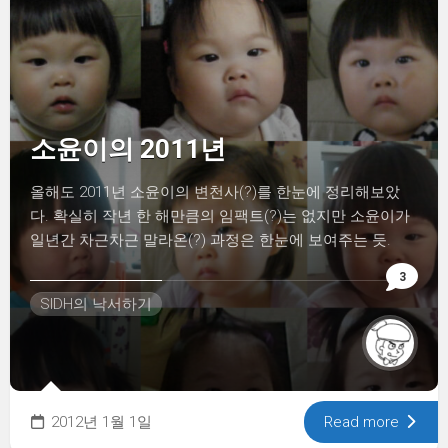
소윤이의 2011년
올해도 2011년 소윤이의 변천사(?)를 한눈에 정리해보았
다. 확실히 작년 한 해만큼의 임팩트(?)는 없지만 소윤이가
일년간 차근차근 말라온(?) 과정은 한눈에 보여주는 듯.
3
SIDH의 낙서하기
2012년 1월 1일
Read more