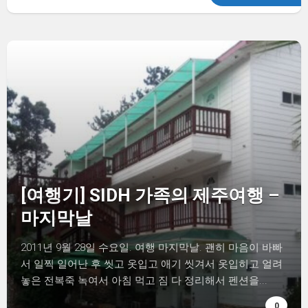
[여행기] SIDH 가족의 제주여행 –
마지막날
2011년 9월 28일 수요일. 여행 마지막날. 괜히 마음이 바빠
서 일찍 일어난 후 씻고 옷입고 애기 씻겨서 옷입히고 얼려
놓은 전복죽 녹여서 아침 먹고 짐 다 정리해서 펜션을...
0