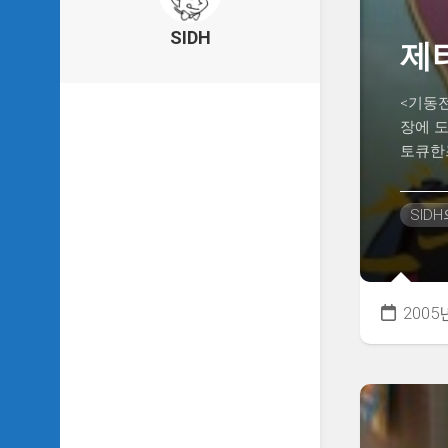
의
건
SIDH
제
축
물
이
<기동전
야
장에 도
기
토큐한즈,
SIDH
의
낙
SID
서
하
기
SIDH
2005
의
사
는
이
야
기