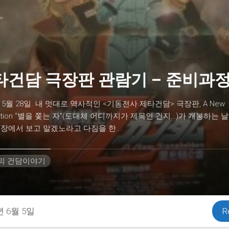
타건담 극장판 관람기 – 준비과
년 5월 28일. 내 멋대로 역사적인 <기동전사 제타건담> 극장판, A New
slation “별을 쫓는 자”(도대체 어디까지가 제목인 건지…)가 개봉하는 날
장에서 보고 말겠노라고 다짐을 한...
H의 건담이야기
년 6월 5일
R