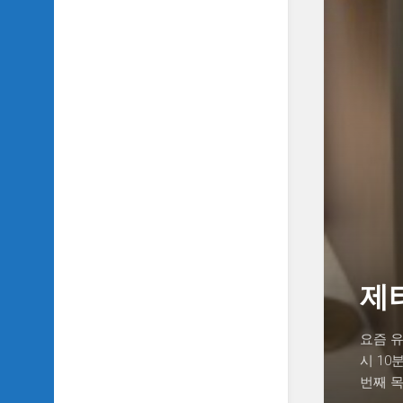
SIDH
의
삼
국
지
이
야
기
SIDH
의
영
화
이
야
기
제
SIDH
의
요즘 
영
시 10
화
번째 
음