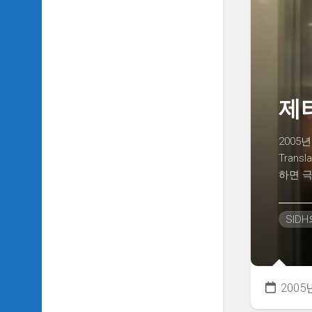
TV
이
야
기
SIDH
의
제
추
천
OST
2005
Tran
SIDH
하면 극
의
홈
페
SID
이
지
운
영
2005