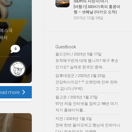
SIDH의 사는이야기
[여행기] SIDH가족의 홍콩여
행 – 넷째날 (마카오 도착)
2015년 12월 28일
팔레스극
착해서
Guestbook
0
올드안티
/
2025년 5월 17일
토착왜구란게 대체 뭡니까? 왜구 후손
인가요? 실제로 한국인 중에...
암흑대장군
/
2025년 2월 23일
건강하시지요? ^^ 오랫만에 안부 전하
고 갑니다 (꾸벅)
ead more
윌고온
/
2025년 1월 27일
97년 처음 인터넷을 접하고 98년 여기
저기 홈페이지를...
지연
/
2025년 1월 3일
전에 한번 들어오려고 했는데 안되더니
다시 접속되네요. 오예!!!!...