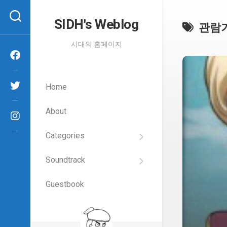
Skip
to
SIDH′s Weblog
관람
content
시대의 홈페이지
Home
About
Categories
SIDH
의
Soundtrack
건
Films
담
이
Guestbook
Artists
야
기
SIDH