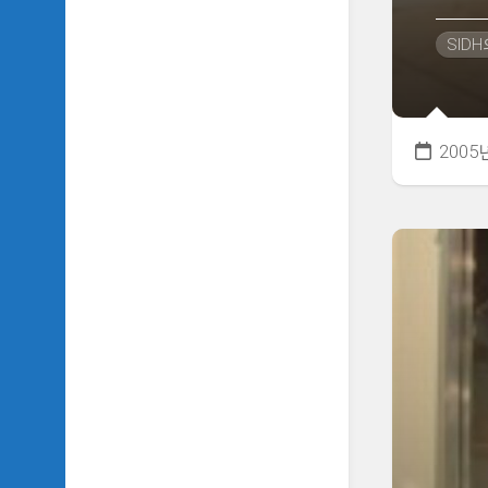
악
이
SID
야
기
SIDH
의
2005
영
화
베
스
트
5
SIDH
의
잡
문
모
음
SIDH
의