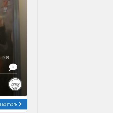
정
. 개봉
0
ead more