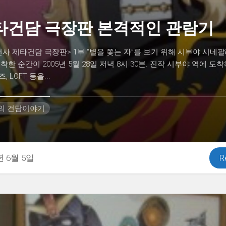
타건담 극장판 본격적인 관람기
사 제타건담 극장판> 1부 “별을 쫓는 자”를 보기 위해 시부야 시네
착한 순간이 2005년 5월 28일 저녁 8시 30분. 진작 시부야 역에 도
 LOFT 등을...
H의 건담이야기
년 6월 5일
R