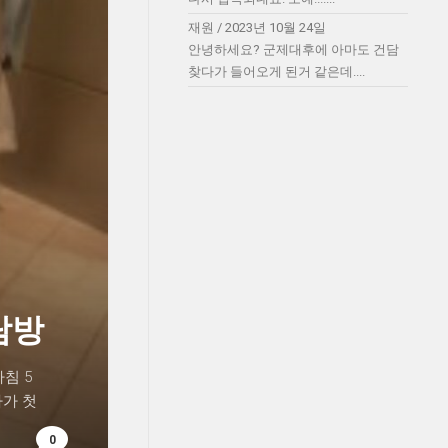
재원
/
2023년 10월 24일
안녕하세요? 군제대후에 아마도 건담
찾다가 들어오게 된거 같은데....
탐방
침 5
다가 첫
0