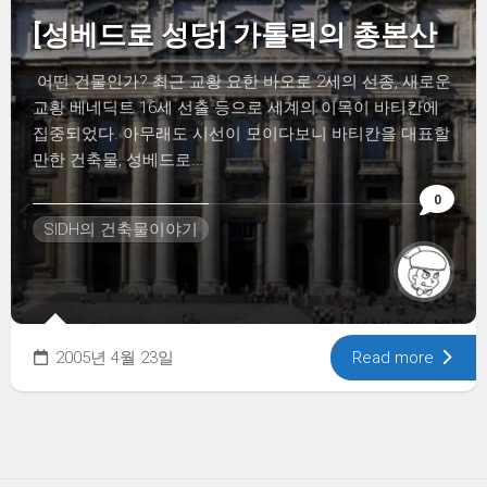
[성베드로 성당] 가톨릭의 총본산
어떤 건물인가? 최근 교황 요한 바오로 2세의 선종, 새로운
교황 베네딕트 16세 선출 등으로 세계의 이목이 바티칸에
집중되었다. 아무래도 시선이 모이다보니 바티칸을 대표할
만한 건축물, 성베드로...
0
SIDH의 건축물이야기
2005년 4월 23일
Read more