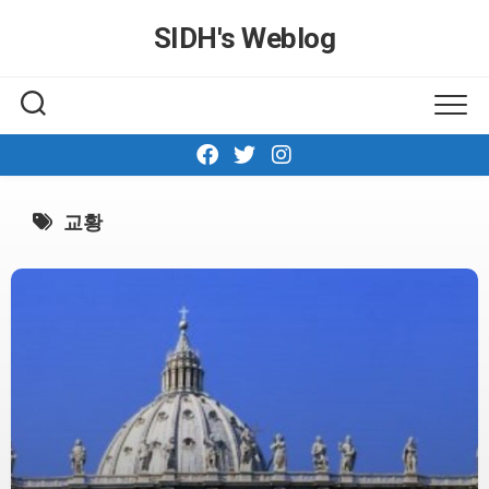
Skip
SIDH′s Weblog
to
content
교황