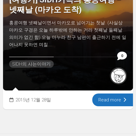
넷째날 (마카오 도착)
홍콩여행 넷째날이면서 마카오로 넘어가는 첫날. (사실상
마카오 구경은 오늘 하루밖에 안하는 거라 첫째날 둘째날
의미가 없긴 함) 오늘 마누라 친구 남편이 출근하기 전에 일
어나지 못하면 며칠...
0
SIDH의 사는이야기
2015년 12월 28일
Read more