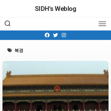
Skip
SIDH′s Weblog
to
content
북경