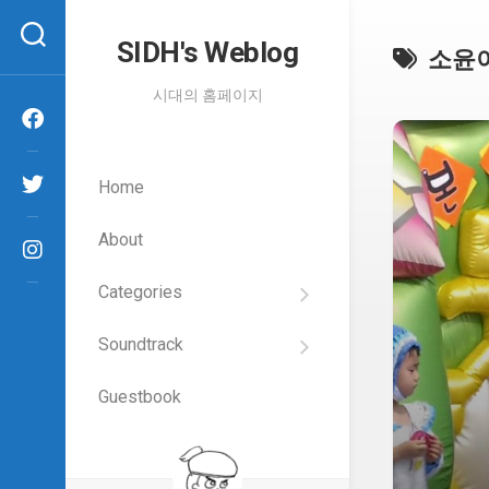
Skip
to
SIDH′s Weblog
소윤
content
시대의 홈페이지
Home
About
Categories
SIDH
의
Soundtrack
건
Films
담
이
Guestbook
Artists
야
기
SIDH