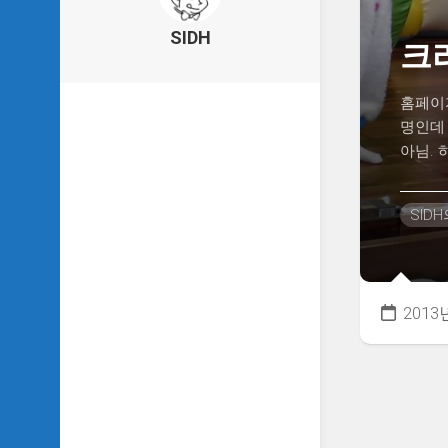
의
건
SIDH
크
축
물
이
홈페이지
야
명인데 
기
아님. 하
SIDH
의
낙
SID
서
하
기
SIDH
2013
의
사
는
이
야
기