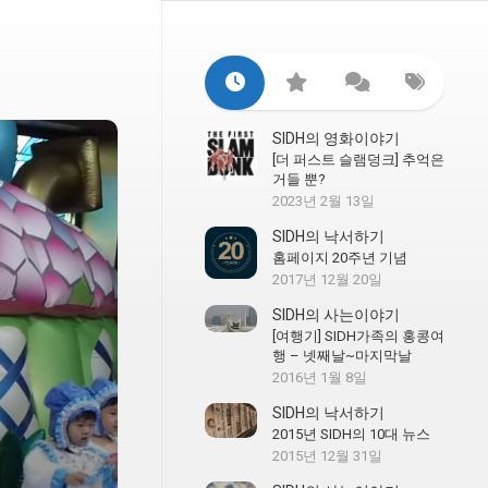
SIDH의 영화이야기
[더 퍼스트 슬램덩크] 추억은
거들 뿐?
2023년 2월 13일
SIDH의 낙서하기
홈페이지 20주년 기념
2017년 12월 20일
SIDH의 사는이야기
[여행기] SIDH가족의 홍콩여
행 – 넷째날~마지막날
2016년 1월 8일
SIDH의 낙서하기
2015년 SIDH의 10대 뉴스
2015년 12월 31일