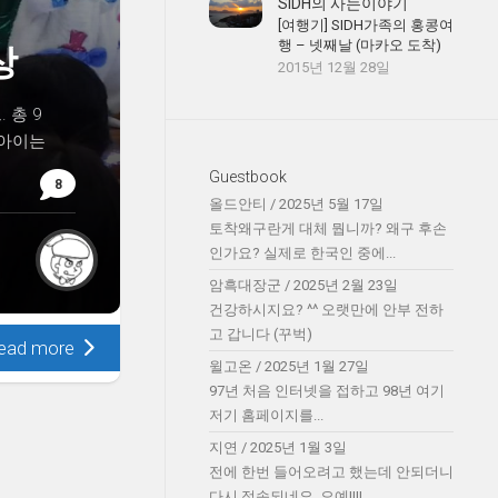
SIDH의 사는이야기
[여행기] SIDH가족의 홍콩여
행 – 넷째날 (마카오 도착)
상
2015년 12월 28일
 총 9
 아이는
Guestbook
8
올드안티
/
2025년 5월 17일
토착왜구란게 대체 뭡니까? 왜구 후손
인가요? 실제로 한국인 중에...
암흑대장군
/
2025년 2월 23일
건강하시지요? ^^ 오랫만에 안부 전하
고 갑니다 (꾸벅)
ead more
윌고온
/
2025년 1월 27일
97년 처음 인터넷을 접하고 98년 여기
저기 홈페이지를...
지연
/
2025년 1월 3일
전에 한번 들어오려고 했는데 안되더니
다시 접속되네요. 오예!!!!...