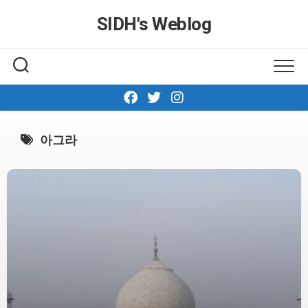
Skip
SIDH′s Weblog
to
content
아그라