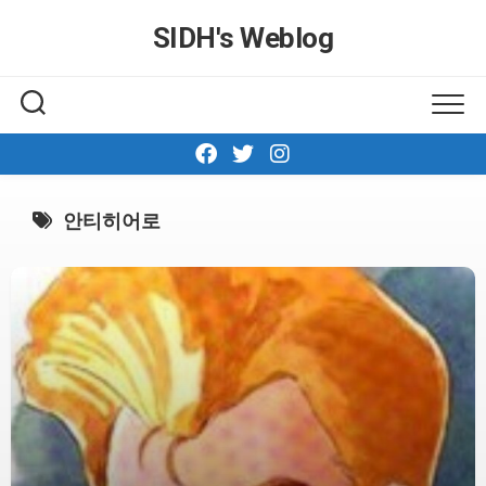
Skip
SIDH′s Weblog
to
content
안티히어로